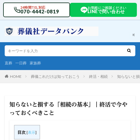
24時間TEL対応
お気軽にご相談ください
070-4442-0819
LINEで問い合わせ
直葬
一日葬
家族葬
HOME
葬儀これだけは知っておこう
終活・相続
知らないと損
知らないと損する「相続の基本」｜終活で今や
っておくべきこと
目次
[
表示
]