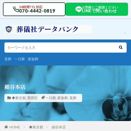
24時間TEL対応
お気軽にご相談ください
070-4442-0819
LINEで問い合わせ
直葬
一日葬
家族葬
細谷本店
◆東京都
,
墨田区
一日葬
,
家族葬
,
直葬
HOME
◆東京都
細谷本店