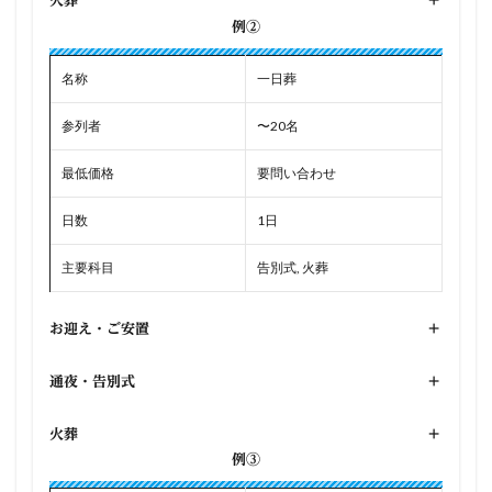
火葬
+
例②
名称
一日葬
参列者
〜20名
最低価格
要問い合わせ
日数
1日
主要科目
告別式, 火葬
お迎え・ご安置
+
通夜・告別式
+
火葬
+
例③