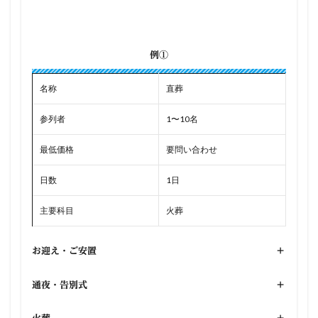
例①
名称
直葬
参列者
1〜10名
最低価格
要問い合わせ
日数
1日
主要科目
火葬
お迎え・ご安置
+
通夜・告別式
+