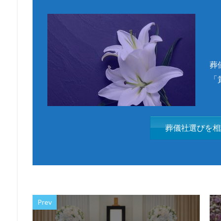
葬
「
葬儀社選びを相
Prev