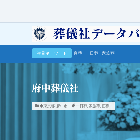
注目キーワード
直葬
一日葬
家族葬
府中葬儀社
◆東京都
,
府中市
一日葬
,
家族葬
,
直葬