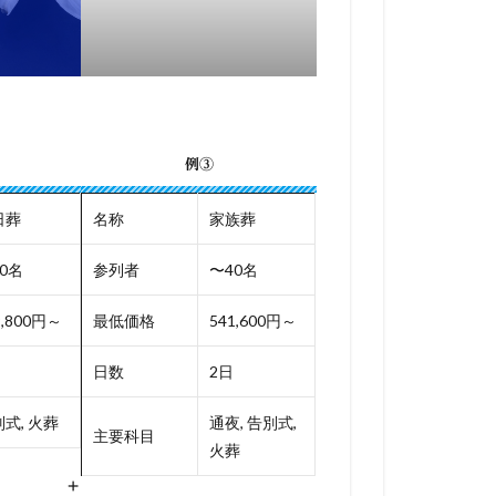
例③
日葬
名称
家族葬
0名
参列者
〜40名
9,800円～
最低価格
541,600円～
日数
2日
式, 火葬
通夜, 告別式,
主要科目
火葬
+