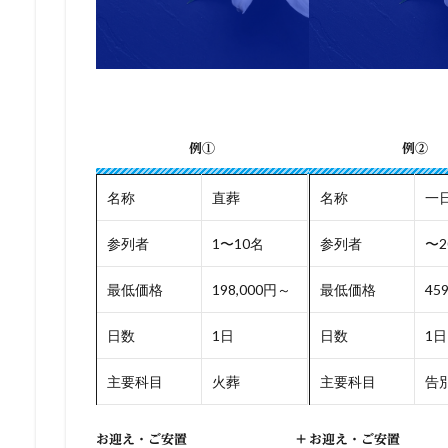
例①
例②
名称
直葬
名称
一
参列者
1〜10名
参列者
〜2
最低価格
198,000円～
最低価格
45
日数
1日
日数
1日
主要科目
火葬
主要科目
告別
お迎え・ご安置
+
お迎え・ご安置