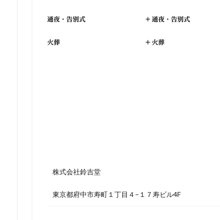
通夜・告別式
+
通夜・告別式
火葬
+
火葬
株式会社鈴吉堂
東京都府中市寿町１丁目４−１７寿ビル4F