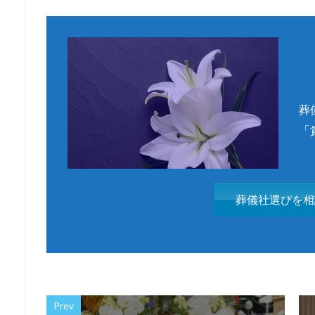
葬
「
葬儀社選びを相
Prev