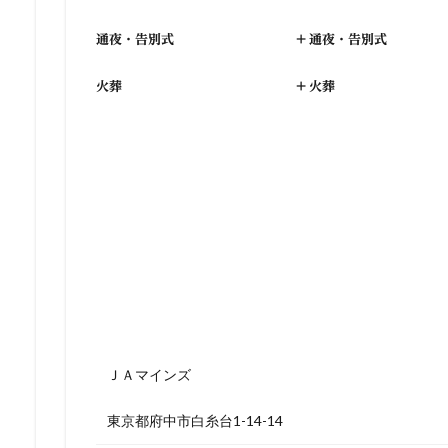
通夜・告別式
+
通夜・告別式
火葬
+
火葬
ＪＡマインズ
東京都府中市白糸台1-14-14