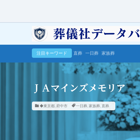
注目キーワード
直葬
一日葬
家族葬
ＪＡマインズメモリア
◆東京都
,
府中市
一日葬
,
家族葬
,
直葬