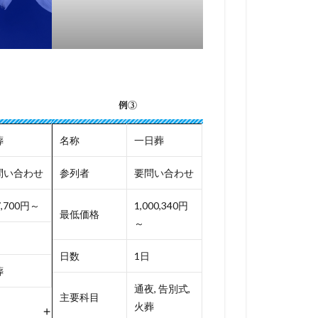
例③
葬
名称
一日葬
問い合わせ
参列者
要問い合わせ
7,700円～
1,000,340円
最低価格
～
日数
1日
葬
通夜, 告別式,
主要科目
火葬
+