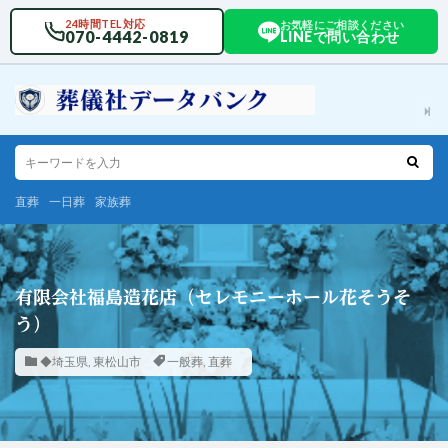
24時間TEL対応
お気軽にご相談ください
070-4442-0819
LINEで問い合わせ
直葬
一日葬
家族葬
有限会社福島造花店（セレモニーホール花そうそ
う）
◆埼玉県
,
東松山市
一般葬
,
直葬