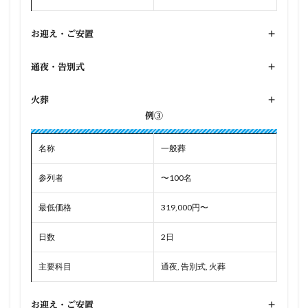
お迎え・ご安置
+
通夜・告別式
+
火葬
+
例③
名称
一般葬
参列者
〜100名
最低価格
319,000円〜
日数
2日
主要科目
通夜, 告別式, 火葬
お迎え・ご安置
+