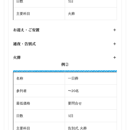
日数
1日
主要科目
火葬
お迎え・ご安置
+
通夜・告別式
+
火葬
+
例②
名称
一日葬
参列者
〜20名
最低価格
要問合せ
日数
1日
主要科目
告別式, 火葬