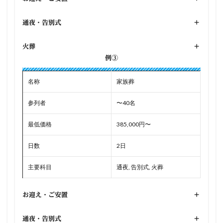
通夜・告別式
+
火葬
+
例③
名称
家族葬
参列者
〜40名
最低価格
385,000円〜
日数
2日
主要科目
通夜, 告別式, 火葬
お迎え・ご安置
+
通夜・告別式
+