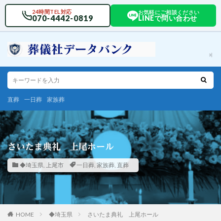
24時間TEL対応
お気軽にご相談ください
070-4442-0819
LINEで問い合わせ
直葬
一日葬
家族葬
さいたま典礼 上尾ホール
◆埼玉県
,
上尾市
一日葬
,
家族葬
,
直葬
HOME
◆埼玉県
さいたま典礼 上尾ホール