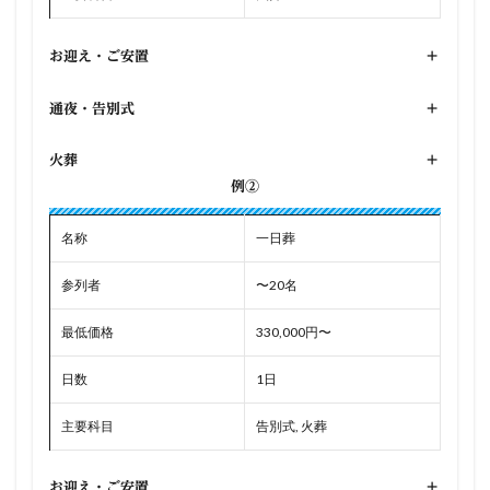
お迎え・ご安置
+
通夜・告別式
+
火葬
+
例②
名称
一日葬
参列者
〜20名
最低価格
330,000円〜
日数
1日
主要科目
告別式, 火葬
お迎え・ご安置
+