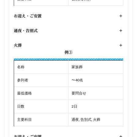
お迎え・ご安置
+
通夜・告別式
+
火葬
+
例③
名称
家族葬
参列者
〜40名
最低価格
要問合せ
日数
2日
主要科目
通夜, 告別式, 火葬
お迎え・ご安置
+