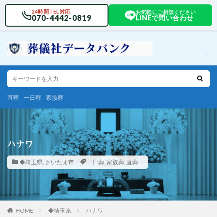
24時間TEL対応
お気軽にご相談ください
070-4442-0819
LINEで問い合わせ
直葬
一日葬
家族葬
ハナワ
◆埼玉県
,
さいたま市
一日葬
,
家族葬
,
直葬
HOME
◆埼玉県
ハナワ