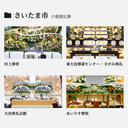
さいたま市
の最新記事
村上葬祭
東大宮葬斎センター / さがみ典礼
大宮典礼会館
あいりす葬祭