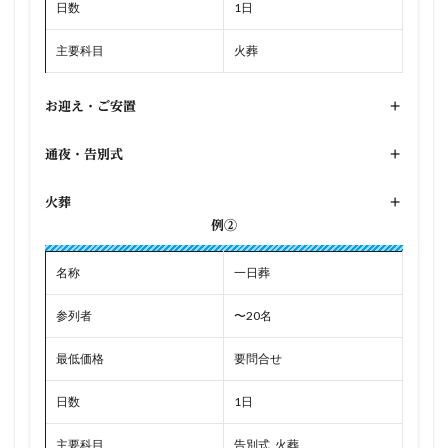
日数
1日
主要科目
火葬
お迎え・ご安置
+
通夜・告別式
+
火葬
+
例②
名称
一日葬
参列者
〜20名
最低価格
要問合せ
日数
1日
主要科目
告別式, 火葬