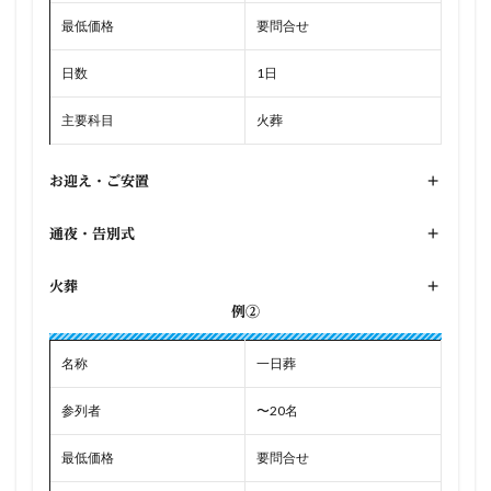
最低価格
要問合せ
日数
1日
主要科目
火葬
お迎え・ご安置
+
通夜・告別式
+
火葬
+
例②
名称
一日葬
参列者
〜20名
最低価格
要問合せ