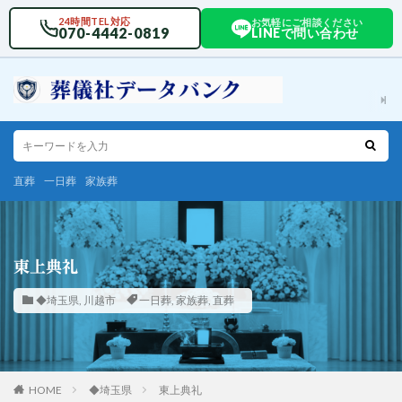
24時間TEL対応
お気軽にご相談ください
070-4442-0819
LINEで問い合わせ
直葬
一日葬
家族葬
東上典礼
◆埼玉県
,
川越市
一日葬
,
家族葬
,
直葬
HOME
◆埼玉県
東上典礼