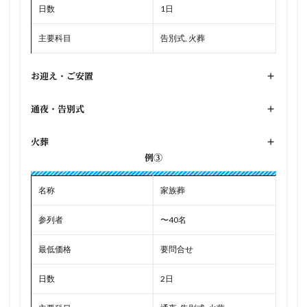
日数
1日
主要科目
告別式, 火葬
お迎え・ご安置
+
通夜・告別式
+
火葬
+
例③
名称
家族葬
参列者
〜40名
最低価格
要問合せ
日数
2日