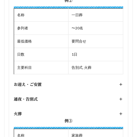
例②
名称
一日葬
参列者
〜20名
最低価格
要問合せ
日数
1日
主要科目
告別式, 火葬
お迎え・ご安置
+
通夜・告別式
+
火葬
+
例③
名称
家族葬