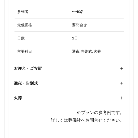
参列者
〜40名
最低価格
要問合せ
日数
2日
主要科目
通夜, 告別式, 火葬
お迎え・ご安置
+
通夜・告別式
+
火葬
+
※プランの参考例です。
詳しくは葬儀社へお問合せください。