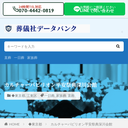
24時間TEL対応
お気軽にご相談ください
070-4442-0819
LINEで問い合わせ
直葬
一日葬
家族葬
カルチャーパビリオン平安祭典深川会館
◆東京都
,
江東区
一日葬
,
家族葬
,
直葬
HOME
◆東京都
カルチャーパビリオン平安祭典深川会館