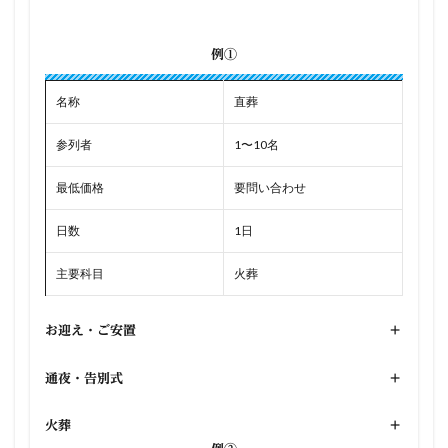
例①
名称
直葬
参列者
1〜10名
最低価格
要問い合わせ
日数
1日
主要科目
火葬
お迎え・ご安置
+
通夜・告別式
+
火葬
+