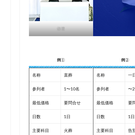
祭壇
例①
例②
名称
直葬
名称
一
参列者
1〜10名
参列者
〜2
最低価格
要問合せ
最低価格
要
日数
1日
日数
1日
主要科目
火葬
主要科目
告別