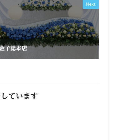
Next
金子総本店
照しています