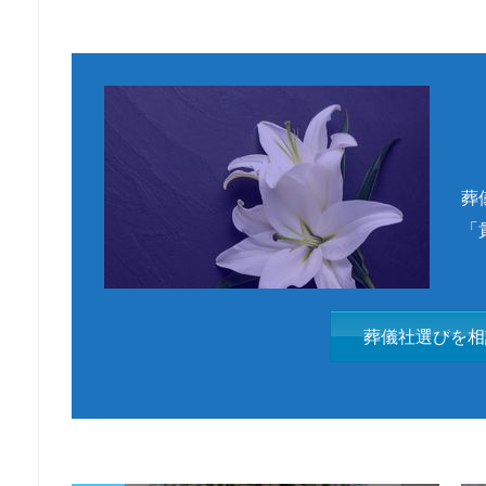
葬
「
葬儀社選びを相