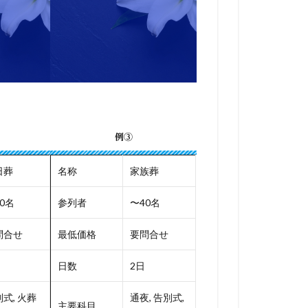
例③
日葬
名称
家族葬
0名
参列者
〜40名
問合せ
最低価格
要問合せ
日数
2日
式, 火葬
通夜, 告別式,
主要科目