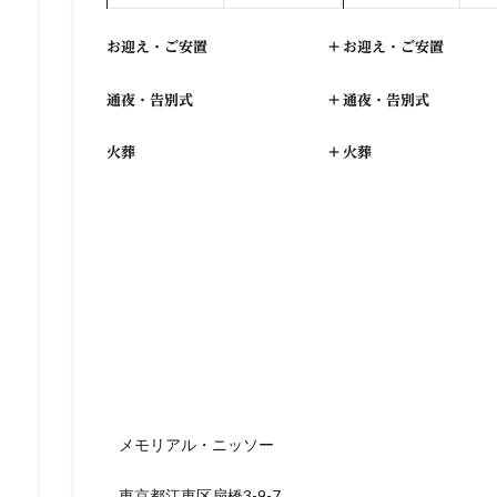
お迎え・ご安置
+
お迎え・ご安置
通夜・告別式
+
通夜・告別式
火葬
+
火葬
メモリアル・ニッソー
東京都江東区扇橋3-9-7