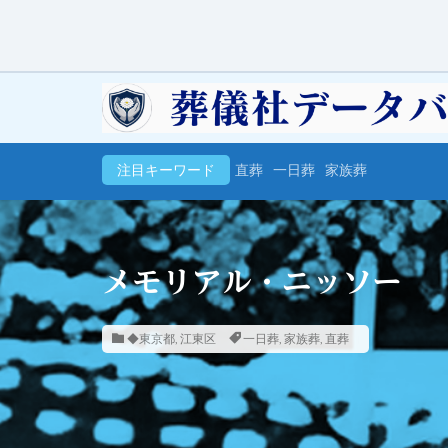
注目キーワード
直葬
一日葬
家族葬
メモリアル・ニッソー
◆東京都
,
江東区
一日葬
,
家族葬
,
直葬