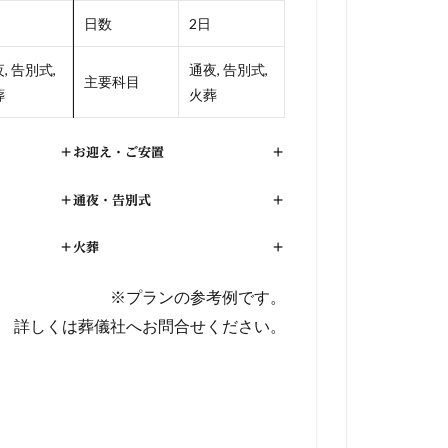
日数
2日
, 告別式,
通夜, 告別式,
主要科目
葬
火葬
+
お迎え・ご安置
+
+
通夜・告別式
+
+
火葬
+
※プランの参考例です。
詳しくは葬儀社へお問合せください。