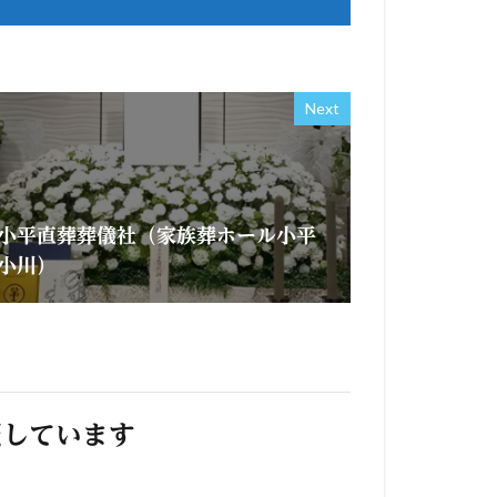
Next
小平直葬葬儀社（家族葬ホール小平
小川）
照しています