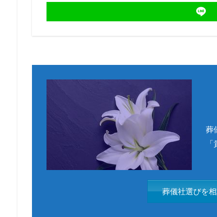
葬
「
葬儀社選びを相