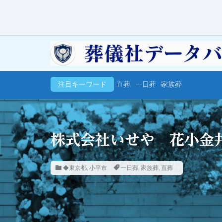
注目キーワード
直葬
一日葬
家族葬
株式会社いせや 花小金
◆東京都
,
小平市
一日葬
,
家族葬
,
直葬