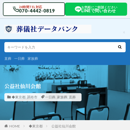
24時間TEL対応
お気軽にご相談ください
070-4442-0819
LINEで問い合わせ
直葬
一日葬
家族葬
公益社仙川会館
◆東京都
,
調布市
一日葬
,
家族葬
,
直葬
HOME
◆東京都
公益社仙川会館