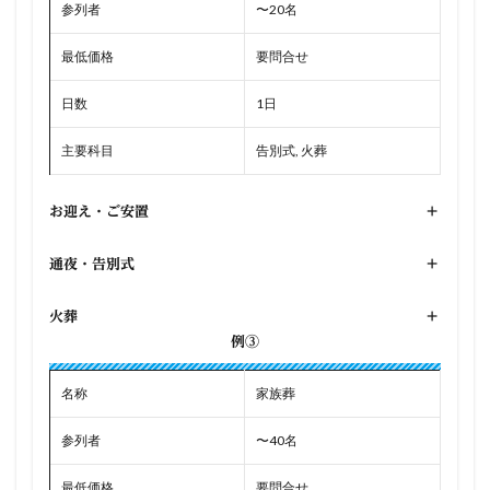
参列者
〜20名
最低価格
要問合せ
日数
1日
主要科目
告別式, 火葬
お迎え・ご安置
+
通夜・告別式
+
火葬
+
例③
名称
家族葬
参列者
〜40名
最低価格
要問合せ