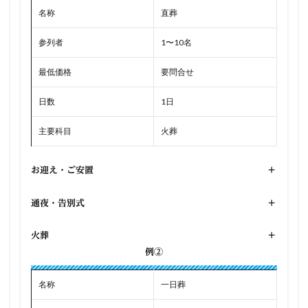
名称
直葬
参列者
1〜10名
最低価格
要問合せ
日数
1日
主要科目
火葬
お迎え・ご安置
+
通夜・告別式
+
火葬
+
例②
名称
一日葬