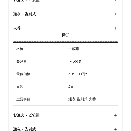
お迎え・ご安置
+
通夜・告別式
+
火葬
+
例③
名称
一般葬
参列者
〜100名
最低価格
605,000円〜
日数
2日
主要科目
通夜, 告別式, 火葬
お迎え・ご安置
+
通夜・告別式
+