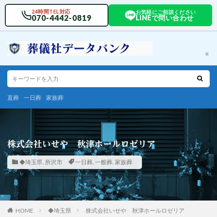
24時間TEL対応
お気軽にご相談ください
070-4442-0819
LINEで問い合わせ
直葬
一日葬
家族葬
株式会社いせや 秋津ホールロゼリア
◆埼玉県
,
所沢市
一日葬
,
一般葬
,
家族葬
HOME
◆埼玉県
株式会社いせや 秋津ホールロゼリア