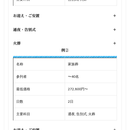
お迎え・ご安置
+
通夜・告別式
+
火葬
+
例②
名称
家族葬
参列者
〜40名
最低価格
272,800円〜
日数
2日
主要科目
通夜, 告別式, 火葬