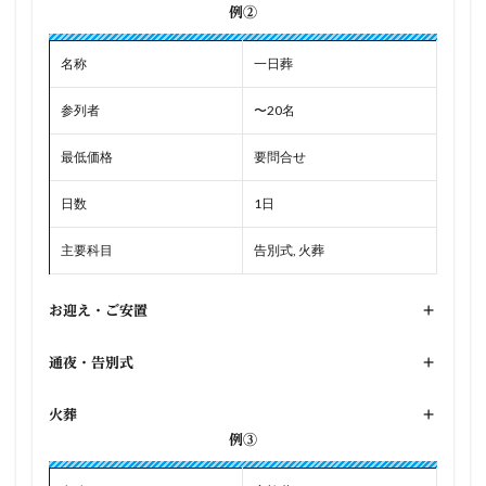
例②
名称
一日葬
参列者
〜20名
最低価格
要問合せ
日数
1日
主要科目
告別式, 火葬
お迎え・ご安置
+
通夜・告別式
+
火葬
+
例③