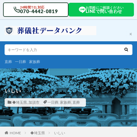
24時間TEL対応
お気軽にご相談ください
070-4442-0819
LINEで問い合わせ
直葬
一日葬
家族葬
いしい
◆埼玉県
,
加須市
一日葬
,
家族葬
,
直葬
HOME
◆埼玉県
いしい