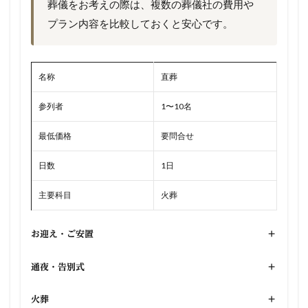
葬儀をお考えの際は、複数の葬儀社の費用や
プラン内容を比較しておくと安心です。
名称
直葬
参列者
1〜10名
最低価格
要問合せ
日数
1日
主要科目
火葬
お迎え・ご安置
+
通夜・告別式
+
火葬
+