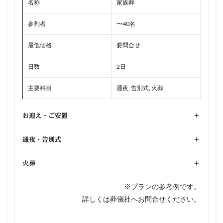
名称
家族葬
参列者
〜40名
最低価格
要問合せ
日数
2日
主要科目
通夜, 告別式, 火葬
お迎え・ご安置
+
通夜・告別式
+
火葬
+
※プランの参考例です。
詳しくは葬儀社へお問合せください。