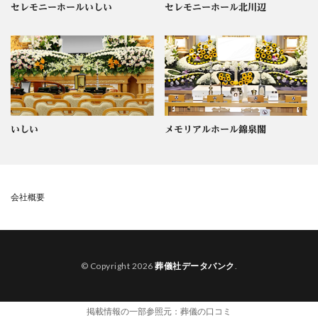
セレモニーホールいしい
セレモニーホール北川辺
いしい
メモリアルホール錦泉閣
会社概要
© Copyright 2026
葬儀社データバンク
.
掲載情報の一部参照元：
葬儀の口コミ