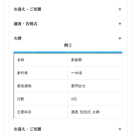
お迎え・ご安置
+
通夜・告別式
+
火葬
+
例③
名称
家族葬
参列者
〜40名
最低価格
要問合せ
日数
2日
主要科目
通夜, 告別式, 火葬
お迎え・ご安置
+