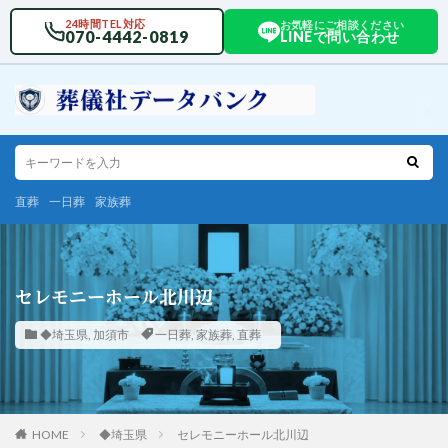
24時間TEL対応
お気軽にご相談ください
070-4442-0819
LINEで問い合わせ
直葬
一日葬
家族葬
セレモニーホール北川辺
◆埼玉県
,
加須市
一日葬
,
家族葬
,
直葬
HOME
◆埼玉県
セレモニーホール北川辺