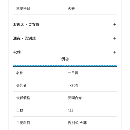
主要科目
火葬
お迎え・ご安置
+
通夜・告別式
+
火葬
+
例②
名称
一日葬
参列者
〜20名
最低価格
要問合せ
日数
1日
主要科目
告別式, 火葬