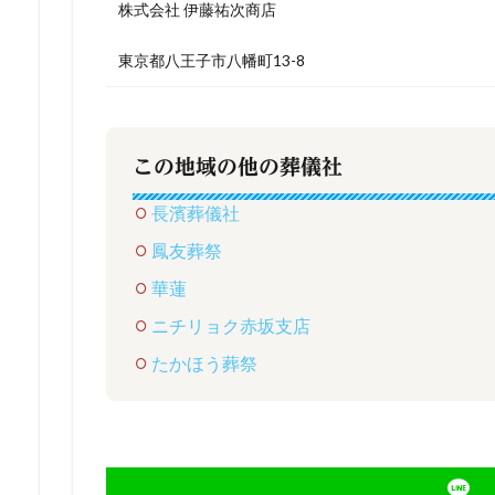
株式会社 伊藤祐次商店
東京都八王子市八幡町13-8
この地域の他の葬儀社
長濱葬儀社
鳳友葬祭
華蓮
ニチリョク赤坂支店
たかほう葬祭