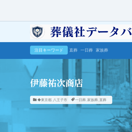
注目キーワード
直葬
一日葬
家族葬
伊藤祐次商店
◆東京都
,
八王子市
一日葬
,
家族葬
,
直葬