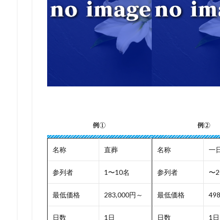
例①
例②
名称
直葬
名称
一
参列者
1〜10名
参列者
〜2
最低価格
283,000円～
最低価格
49
日数
1日
日数
1日