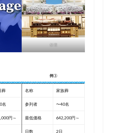
祭壇
例③
日葬
名称
家族葬
0名
参列者
〜40名
8,000円～
最低価格
642,200円～
日数
2日