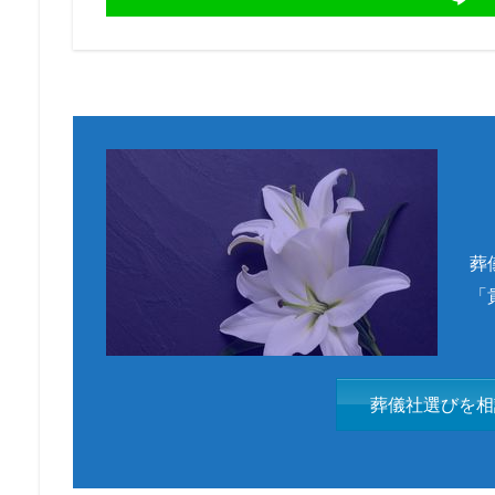
葬
「
葬儀社選びを相