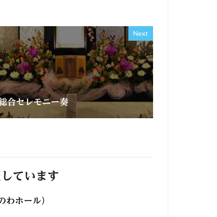
Next
総合セレモニー奏
照しています
のわホール）