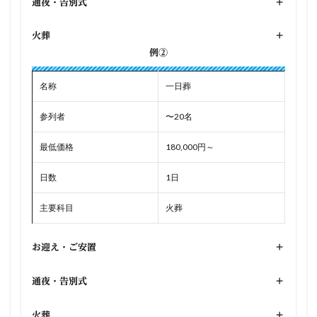
通夜・告別式
+
火葬
+
例②
名称
一日葬
参列者
〜20名
最低価格
180,000円～
日数
1日
主要科目
火葬
お迎え・ご安置
+
通夜・告別式
+
火葬
+