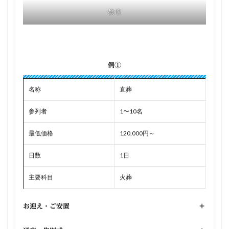
祭壇
例①
名称
直葬
参列者
1〜10名
最低価格
120,000円～
日数
1日
主要科目
火葬
お迎え・ご安置
+