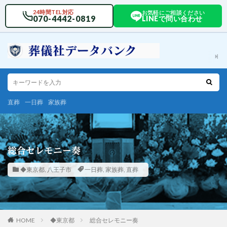
24時間TEL対応
お気軽にご相談ください
070-4442-0819
LINEで問い合わせ
直葬
一日葬
家族葬
総合セレモニー奏
◆東京都
,
八王子市
一日葬
,
家族葬
,
直葬
HOME
◆東京都
総合セレモニー奏