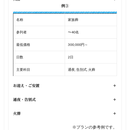
例③
名称
家族葬
参列者
〜40名
最低価格
300,000円～
日数
2日
主要科目
通夜, 告別式, 火葬
お迎え・ご安置
+
通夜・告別式
+
火葬
+
※プランの参考例です。