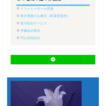
ドリーミーホール田無
東京博善のお葬式（町屋営業所）
堀川総合サービス
伊藤祐次商店
円心合同会社