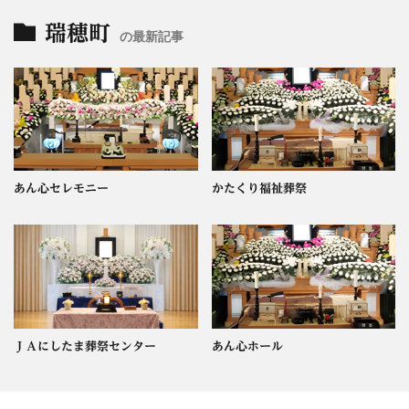
瑞穂町
の最新記事
あん心セレモニー
かたくり福祉葬祭
ＪＡにしたま葬祭センター
あん心ホール