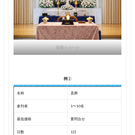
祭壇イメージ
例①
名称
直葬
参列者
1〜10名
最低価格
要問合せ
日数
1日