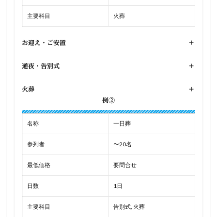
主要科目
火葬
お迎え・ご安置
+
通夜・告別式
+
火葬
+
例②
名称
一日葬
参列者
〜20名
最低価格
要問合せ
日数
1日
主要科目
告別式, 火葬