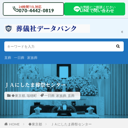
24時間TEL対応
お気軽にご相談ください
070-4442-0819
LINEで問い合わせ
直葬
一日葬
家族葬
ＪＡにしたま葬祭センター
◆東京都
,
瑞穂町
一日葬
,
家族葬
,
直葬
HOME
◆東京都
ＪＡにしたま葬祭センター