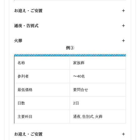
お迎え・ご安置
+
通夜・告別式
+
火葬
+
例③
名称
家族葬
参列者
〜40名
最低価格
要問合せ
日数
2日
主要科目
通夜, 告別式, 火葬
お迎え・ご安置
+