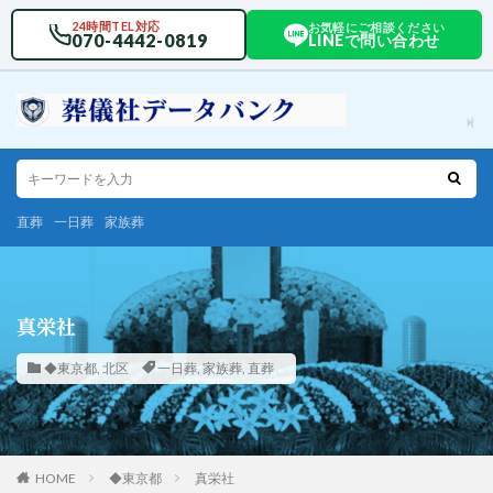
24時間TEL対応
お気軽にご相談ください
070-4442-0819
LINEで問い合わせ
直葬
一日葬
家族葬
真栄社
◆東京都
,
北区
一日葬
,
家族葬
,
直葬
HOME
◆東京都
真栄社