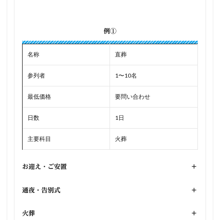
例①
名称
直葬
参列者
1〜10名
最低価格
要問い合わせ
日数
1日
主要科目
火葬
お迎え・ご安置
+
通夜・告別式
+
火葬
+