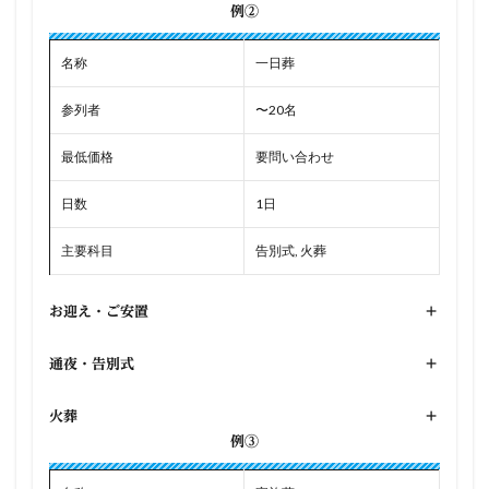
例②
名称
一日葬
参列者
〜20名
最低価格
要問い合わせ
日数
1日
主要科目
告別式, 火葬
お迎え・ご安置
+
通夜・告別式
+
火葬
+
例③