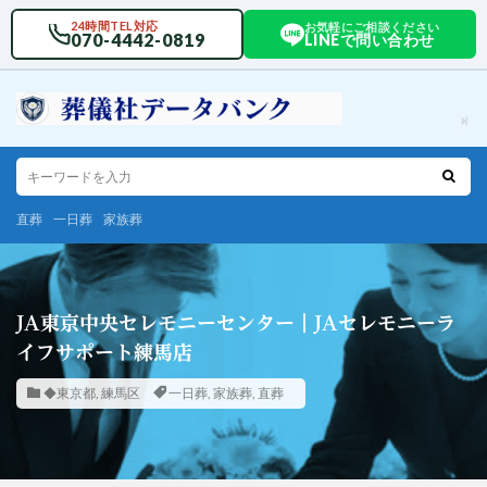
24時間TEL対応
お気軽にご相談ください
070-4442-0819
LINEで問い合わせ
直葬
一日葬
家族葬
JA東京中央セレモニーセンター｜JAセレモニーラ
イフサポート練馬店
◆東京都
,
練馬区
一日葬
,
家族葬
,
直葬