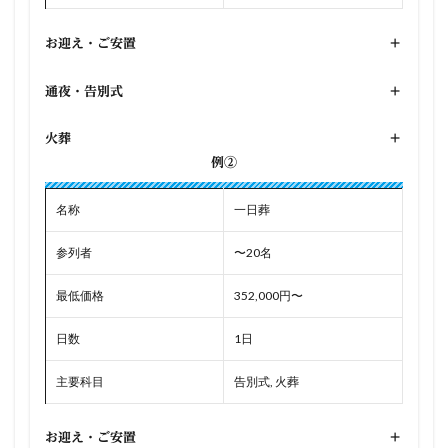
お迎え・ご安置
+
通夜・告別式
+
火葬
+
例②
名称
一日葬
参列者
〜20名
最低価格
352,000円〜
日数
1日
主要科目
告別式, 火葬
お迎え・ご安置
+