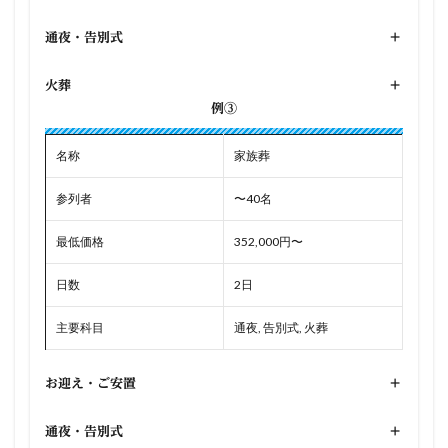
通夜・告別式
+
火葬
+
例③
名称
家族葬
参列者
〜40名
最低価格
352,000円〜
日数
2日
主要科目
通夜, 告別式, 火葬
お迎え・ご安置
+
通夜・告別式
+