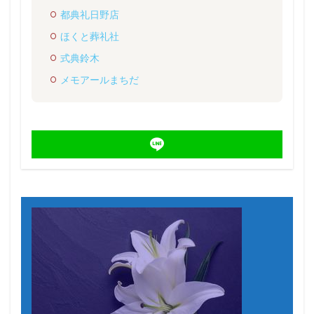
都典礼日野店
ほくと葬礼社
式典鈴木
メモアールまちだ