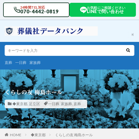
24時間TEL対応
お気軽にご相談ください
070-4442-0819
LINEで問い合わせ
直葬
一日葬
家族葬
くらしの友 梅島ホール
◆東京都
,
足立区
一日葬
,
家族葬
,
直葬
HOME
◆東京都
くらしの友 梅島ホール