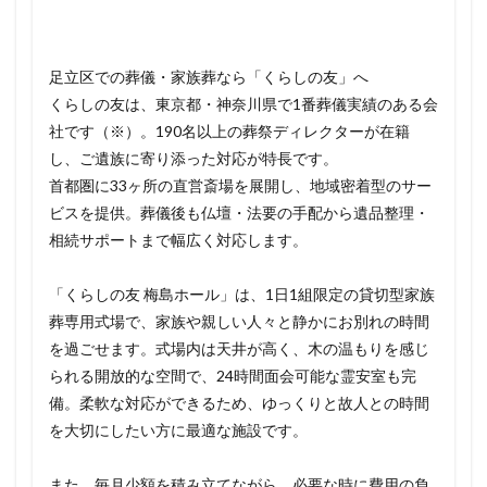
足立区での葬儀・家族葬なら「くらしの友」へ
くらしの友は、東京都・神奈川県で1番葬儀実績のある会
社です（※）。190名以上の葬祭ディレクターが在籍
し、ご遺族に寄り添った対応が特長です。
首都圏に33ヶ所の直営斎場を展開し、地域密着型のサー
ビスを提供。葬儀後も仏壇・法要の手配から遺品整理・
相続サポートまで幅広く対応します。
「くらしの友 梅島ホール」は、1日1組限定の貸切型家族
葬専用式場で、家族や親しい人々と静かにお別れの時間
を過ごせます。式場内は天井が高く、木の温もりを感じ
られる開放的な空間で、24時間面会可能な霊安室も完
備。柔軟な対応ができるため、ゆっくりと故人との時間
を大切にしたい方に最適な施設です。
また、毎月少額を積み立てながら、必要な時に費用の負