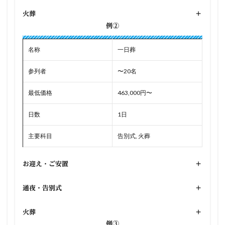
火葬
+
例②
名称
一日葬
参列者
〜20名
最低価格
463,000円〜
日数
1日
主要科目
告別式, 火葬
お迎え・ご安置
+
通夜・告別式
+
火葬
+
例③