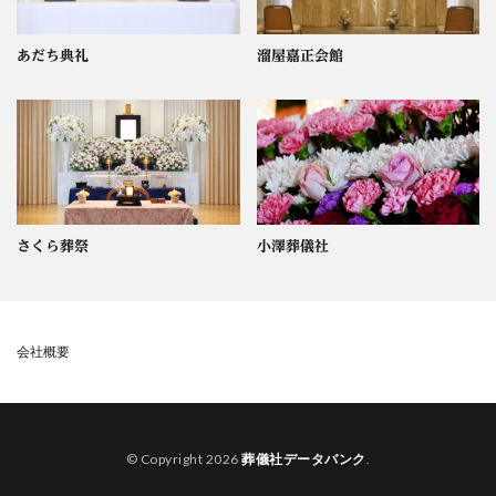
あだち典礼
溜屋嘉正会館
さくら葬祭
小澤葬儀社
会社概要
© Copyright 2026
葬儀社データバンク
.