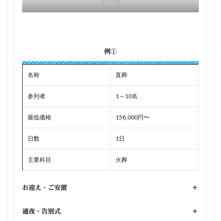
ホール
例①
名称
直葬
参列者
1～10名
最低価格
158,000円〜
日数
1日
主要科目
火葬
お迎え・ご安置
+
通夜・告別式
+