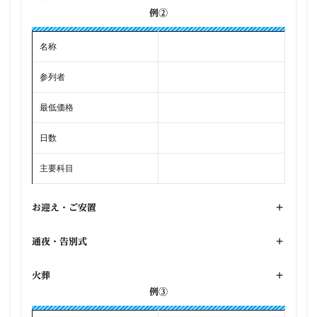
例②
名称
参列者
最低価格
日数
主要科目
お迎え・ご安置
+
通夜・告別式
+
火葬
+
例③