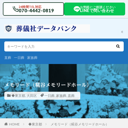
24時間TEL対応
お気軽にご相談ください
070-4442-0819
LINEで問い合わせ
直葬
一日葬
家族葬
メモリード（糀谷メモリードホール）
◆東京都
,
大田区
一日葬
,
家族葬
,
直葬
HOME
◆東京都
メモリード（糀谷メモリードホール）