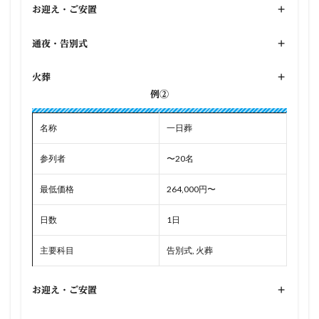
お迎え・ご安置
+
通夜・告別式
+
火葬
+
例②
名称
一日葬
参列者
〜20名
最低価格
264,000円〜
日数
1日
主要科目
告別式, 火葬
お迎え・ご安置
+