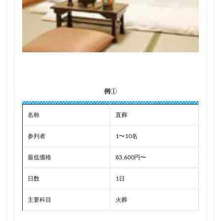
例①
名称
直葬
参列者
1〜10名
最低価格
83,600円〜
日数
1日
主要科目
火葬