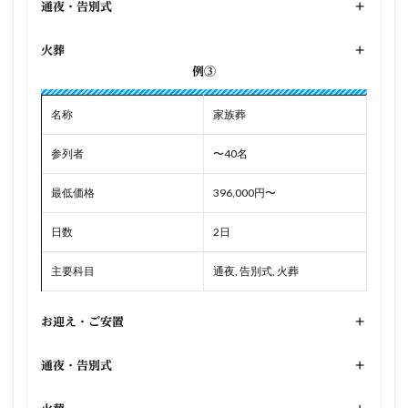
通夜・告別式
+
火葬
+
例③
名称
家族葬
参列者
〜40名
最低価格
396,000円〜
日数
2日
主要科目
通夜, 告別式, 火葬
お迎え・ご安置
+
通夜・告別式
+