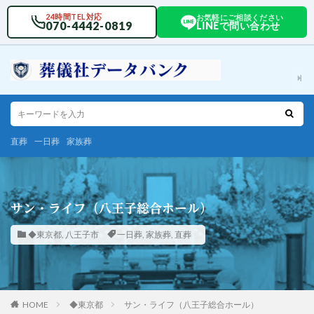
24時間TEL対応
お気軽にご相談ください
070-4442-0819
LINEで問い合わせ
直葬
一日葬
家族葬
サン・ライフ（八王子総合ホール）
◆東京都
,
八王子市
一日葬
,
家族葬
,
直葬
HOME
◆東京都
サン・ライフ（八王子総合ホール）