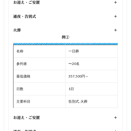
お迎え・ご安置
+
通夜・告別式
+
火葬
+
例②
名称
一日葬
参列者
〜20名
最低価格
357,500円～
日数
1日
主要科目
告別式, 火葬
お迎え・ご安置
+