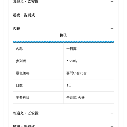
お迎え・ご安置
+
通夜・告別式
+
火葬
+
例②
名称
一日葬
参列者
〜20名
最低価格
要問い合わせ
日数
1日
主要科目
告別式, 火葬
お迎え・ご安置
+
通夜・告別式
+