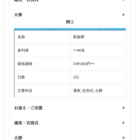
火葬
+
例③
名称
家族葬
参列者
〜40名
最低価格
349,800円〜
日数
2日
主要科目
通夜, 告別式, 火葬
お迎え・ご安置
+
通夜・告別式
+
火葬
+