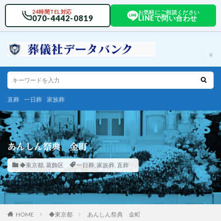
24時間TEL対応
お気軽にご相談ください
070-4442-0819
LINEで問い合わせ
直葬
一日葬
家族葬
あんしん祭典 金町
◆東京都
,
葛飾区
一日葬
,
家族葬
,
直葬
HOME
◆東京都
あんしん祭典 金町