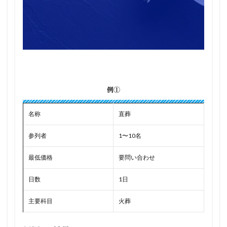
例①
名称
直葬
参列者
1〜10名
最低価格
要問い合わせ
日数
1日
主要科目
火葬