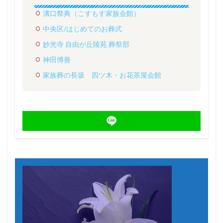
溝口祭典（こすもす家族会館）
中央区/はじめてのお葬式
妙光寺 自由が丘陵苑 葬祭部
神田博善
家族葬の長坂 四ツ木・お花茶屋会館