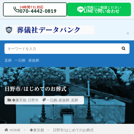
24時間TEL対応
お気軽にご相談ください
070-4442-0819
LINEで問い合わせ
直葬
一日葬
家族葬
日野市/はじめてのお葬式
◆東京都
,
日野市
一日葬
,
家族葬
,
直葬
HOME
◆東京都
日野市/はじめてのお葬式