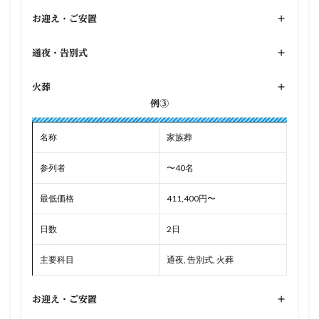
お迎え・ご安置
+
通夜・告別式
+
火葬
+
例③
名称
家族葬
参列者
〜40名
最低価格
411,400円〜
日数
2日
主要科目
通夜, 告別式, 火葬
お迎え・ご安置
+