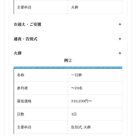
主要科目
火葬
お迎え・ご安置
+
通夜・告別式
+
火葬
+
例②
名称
一日葬
参列者
〜20名
最低価格
310,200円〜
日数
1日
主要科目
告別式, 火葬