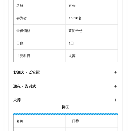
名称
直葬
参列者
1〜10名
最低価格
要問合せ
日数
1日
主要科目
火葬
お迎え・ご安置
+
通夜・告別式
+
火葬
+
例②
名称
一日葬