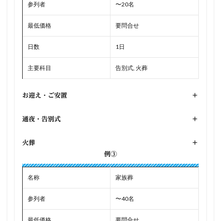
参列者
〜20名
最低価格
要問合せ
日数
1日
主要科目
告別式, 火葬
お迎え・ご安置
+
通夜・告別式
+
火葬
+
例③
名称
家族葬
参列者
〜40名
最低価格
要問合せ