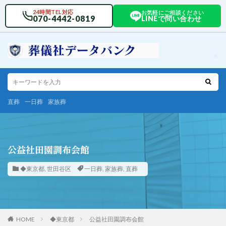
24時間TEL対応
お気軽にご相談ください
070-4442-0819
LINEで問い合わせ
直葬
一日葬
家族葬
公益社田園調布会館
◆東京都
,
世田谷区
一日葬
,
家族葬
,
直葬
HOME
◆東京都
公益社田園調布会館