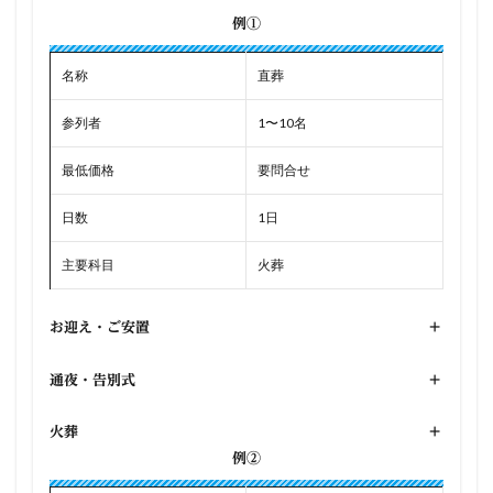
例①
名称
直葬
参列者
1〜10名
最低価格
要問合せ
日数
1日
主要科目
火葬
お迎え・ご安置
+
通夜・告別式
+
火葬
+
例②