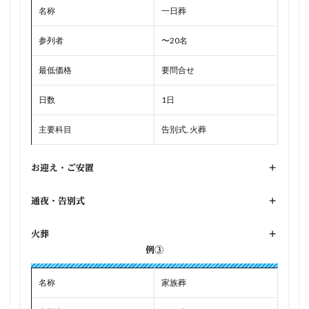
名称
一日葬
参列者
〜20名
最低価格
要問合せ
日数
1日
主要科目
告別式, 火葬
お迎え・ご安置
+
通夜・告別式
+
火葬
+
例③
名称
家族葬