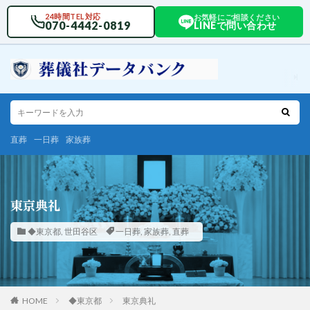
24時間TEL対応
お気軽にご相談ください
070-4442-0819
LINEで問い合わせ
直葬
一日葬
家族葬
東京典礼
◆東京都
,
世田谷区
一日葬
,
家族葬
,
直葬
HOME
◆東京都
東京典礼