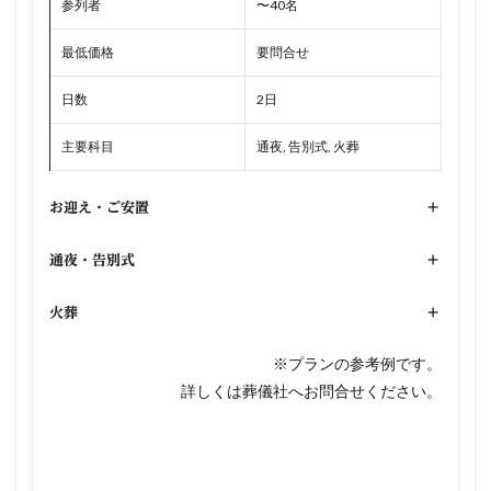
参列者
〜40名
最低価格
要問合せ
日数
2日
主要科目
通夜, 告別式, 火葬
お迎え・ご安置
+
通夜・告別式
+
火葬
+
※プランの参考例です。
詳しくは葬儀社へお問合せください。