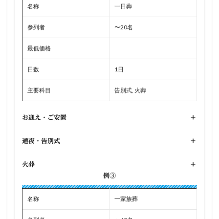
名称
一日葬
参列者
〜20名
最低価格
日数
1日
主要科目
告別式, 火葬
お迎え・ご安置
+
通夜・告別式
+
火葬
+
例③
名称
一家族葬