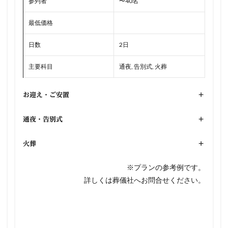
参列者
〜40名
最低価格
日数
2日
主要科目
通夜, 告別式, 火葬
お迎え・ご安置
+
通夜・告別式
+
火葬
+
※プランの参考例です。
詳しくは葬儀社へお問合せください。