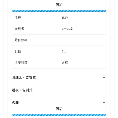
例①
名称
直葬
参列者
1〜10名
最低価格
日数
1日
主要科目
火葬
お迎え・ご安置
+
通夜・告別式
+
火葬
+
例②