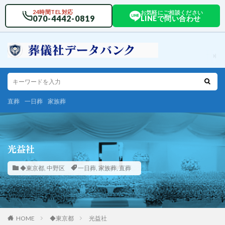
24時間TEL対応
お気軽にご相談ください
070-4442-0819
LINEで問い合わせ
直葬
一日葬
家族葬
光益社
◆東京都
,
中野区
一日葬
,
家族葬
,
直葬
HOME
◆東京都
光益社