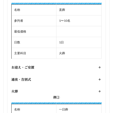
名称
直葬
参列者
1〜10名
最低価格
日数
1日
主要科目
火葬
お迎え・ご安置
+
通夜・告別式
+
火葬
+
例②
名称
一日葬