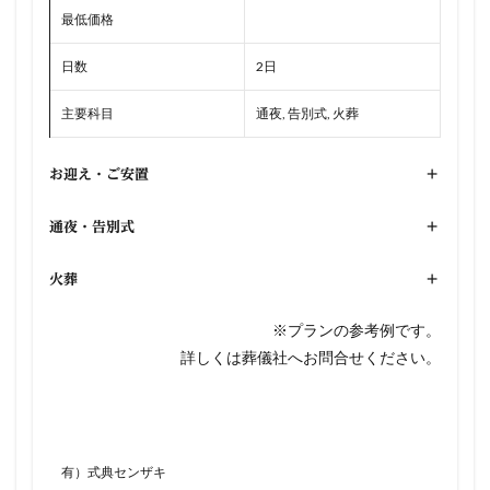
最低価格
日数
2日
主要科目
通夜, 告別式, 火葬
お迎え・ご安置
+
通夜・告別式
+
火葬
+
※プランの参考例です。
詳しくは葬儀社へお問合せください。
有）式典センザキ