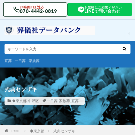
24時間TEL対応
お気軽にご相談ください
070-4442-0819
LINEで問い合わせ
直葬
一日葬
家族葬
式典センザキ
◆東京都
,
中野区
一日葬
,
家族葬
,
直葬
HOME
◆東京都
式典センザキ