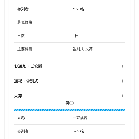
参列者
〜20名
最低価格
日数
1日
主要科目
告別式, 火葬
お迎え・ご安置
+
通夜・告別式
+
火葬
+
例③
名称
一家族葬
参列者
〜40名