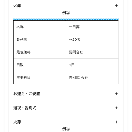
火葬
+
例②
名称
一日葬
参列者
〜20名
最低価格
要問合せ
日数
1日
主要科目
告別式, 火葬
お迎え・ご安置
+
通夜・告別式
+
火葬
+
例③