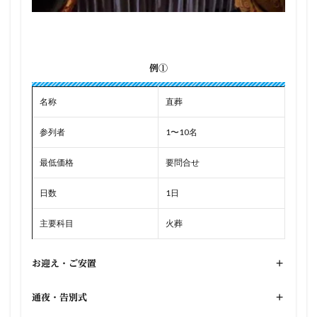
例①
名称
直葬
参列者
1〜10名
最低価格
要問合せ
日数
1日
主要科目
火葬
お迎え・ご安置
+
通夜・告別式
+