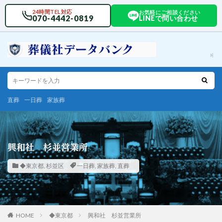
24時間TEL対応
お気軽にご相談ください
070-4442-0819
LINEで問い合わせ
直葬
一日葬
家族葬
興和社 杉並営業所
◆東京都
,
杉並区
一日葬
,
家族葬
,
直葬
HOME
◆東京都
興和社 杉並営業所