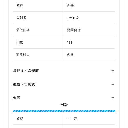
名称
直葬
参列者
1〜10名
最低価格
要問合せ
日数
1日
主要科目
火葬
お迎え・ご安置
+
通夜・告別式
+
火葬
+
例②
名称
一日葬