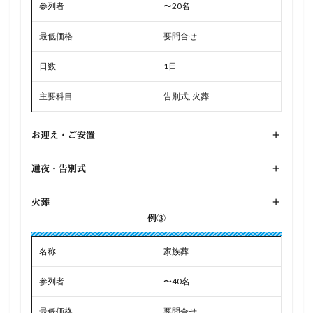
参列者
〜20名
最低価格
要問合せ
日数
1日
主要科目
告別式, 火葬
お迎え・ご安置
+
通夜・告別式
+
火葬
+
例③
名称
家族葬
参列者
〜40名
最低価格
要問合せ