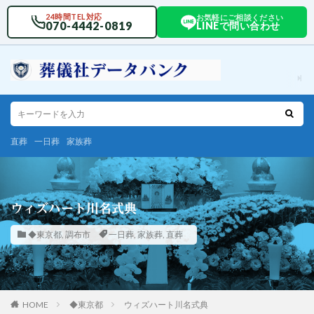
24時間TEL対応
お気軽にご相談ください
070-4442-0819
LINEで問い合わせ
直葬
一日葬
家族葬
ウィズハート川名式典
◆東京都
,
調布市
一日葬
,
家族葬
,
直葬
HOME
◆東京都
ウィズハート川名式典