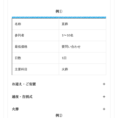
例①
名称
直葬
参列者
1〜10名
最低価格
要問い合わせ
日数
1日
主要科目
火葬
お迎え・ご安置
+
通夜・告別式
+
火葬
+
例②