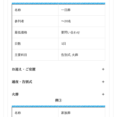
名称
一日葬
参列者
〜20名
最低価格
要問い合わせ
日数
1日
主要科目
告別式, 火葬
お迎え・ご安置
+
通夜・告別式
+
火葬
+
例③
名称
家族葬