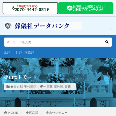
24時間TEL対応
お気軽にご相談ください
070-4442-0819
LINEで問い合わせ
直葬
一日葬
家族葬
小山セレモニー
◆東京都
,
千代田区
一日葬
,
家族葬
,
直葬
HOME
◆東京都
小山セレモニー