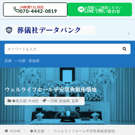
24時間TEL対応
お気軽にご相談ください
070-4442-0819
LINEで問い合わせ
直葬
一日葬
家族葬
ウェルライフホール平安祭典銀座築地
◆東京都
,
中央区
一日葬
,
家族葬
,
直葬
HOME
◆東京都
ウェルライフホール平安祭典銀座築地