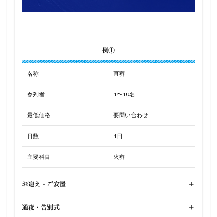
例①
名称
直葬
参列者
1〜10名
最低価格
要問い合わせ
日数
1日
主要科目
火葬
お迎え・ご安置
+
通夜・告別式
+