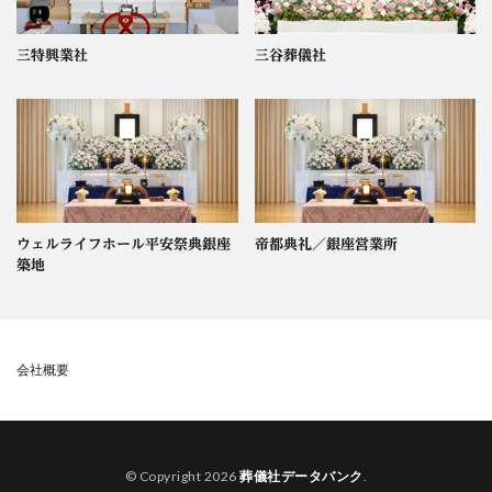
三特興業社
三谷葬儀社
ウェルライフホール平安祭典銀座
帝都典礼／銀座営業所
築地
会社概要
© Copyright 2026
葬儀社データバンク
.