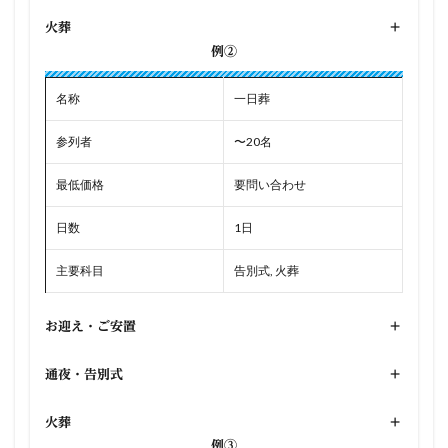
火葬
+
例②
名称
一日葬
参列者
〜20名
最低価格
要問い合わせ
日数
1日
主要科目
告別式, 火葬
お迎え・ご安置
+
通夜・告別式
+
火葬
+
例③