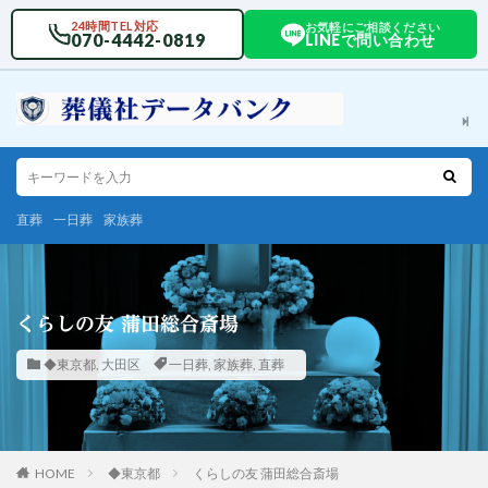
24時間TEL対応
お気軽にご相談ください
070-4442-0819
LINEで問い合わせ
直葬
一日葬
家族葬
くらしの友 蒲田総合斎場
◆東京都
,
大田区
一日葬
,
家族葬
,
直葬
HOME
◆東京都
くらしの友 蒲田総合斎場