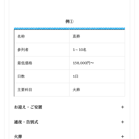
例①
名称
直葬
参列者
1～10名
最低価格
158,000円〜
日数
1日
主要科目
火葬
お迎え・ご安置
+
通夜・告別式
+
火葬
+