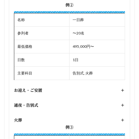
例②
名称
一日葬
参列者
〜20名
最低価格
495,000円〜
日数
1日
主要科目
告別式, 火葬
お迎え・ご安置
+
通夜・告別式
+
火葬
+
例③