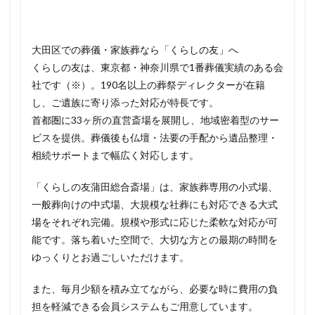
大田区での葬儀・家族葬なら「くらしの友」へ
くらしの友は、東京都・神奈川県で1番葬儀実績のある会
社です（※）。190名以上の葬祭ディレクターが在籍
し、ご遺族に寄り添った対応が特長です。
首都圏に33ヶ所の直営斎場を展開し、地域密着型のサー
ビスを提供。葬儀後も仏壇・法要の手配から遺品整理・
相続サポートまで幅広く対応します。
「くらしの友蒲田総合斎場」は、家族葬専用の小式場、
一般葬向けの中式場、大規模な社葬にも対応できる大式
場をそれぞれ完備。規模や形式に応じた柔軟な対応が可
能です。落ち着いた空間で、大切な方との最期の時間を
ゆっくりとお過ごしいただけます。
また、毎月少額を積み立てながら、必要な時に費用の負
担を軽減できる会員システムもご用意しています。