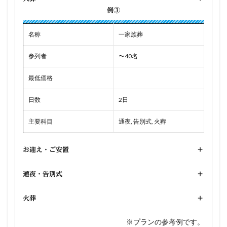
例③
名称
一家族葬
参列者
〜40名
最低価格
日数
2日
主要科目
通夜, 告別式, 火葬
お迎え・ご安置
+
通夜・告別式
+
火葬
+
※プランの参考例です。