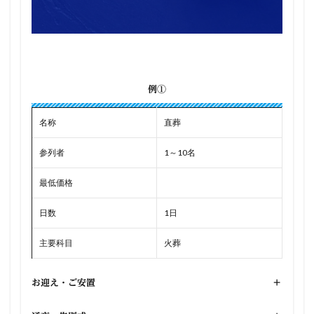
例①
名称
直葬
参列者
1～10名
最低価格
日数
1日
主要科目
火葬
お迎え・ご安置
+