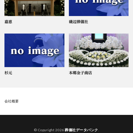
嘉恵
磯辺葬儀社
杉元
本郷金子商店
会社概要
© Copyright 2026
葬儀社データバンク
.