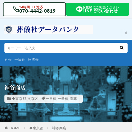
24時間TEL対応
お気軽にご相談ください
070-4442-0819
LINEで問い合わせ
直葬
一日葬
家族葬
神谷商店
◆東京都
,
文京区
一日葬
,
一般葬
,
直葬
HOME
◆東京都
神谷商店