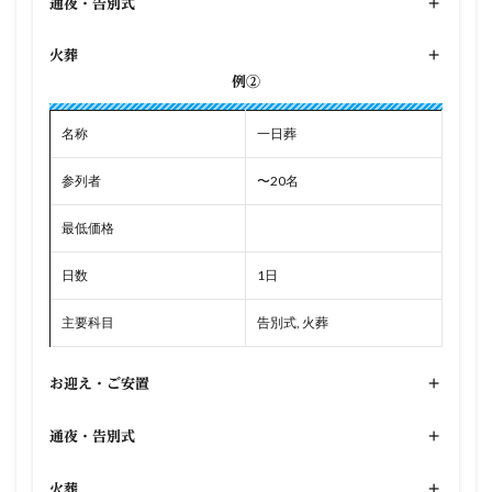
通夜・告別式
+
火葬
+
例②
名称
一日葬
参列者
〜20名
最低価格
日数
1日
主要科目
告別式, 火葬
お迎え・ご安置
+
通夜・告別式
+
火葬
+