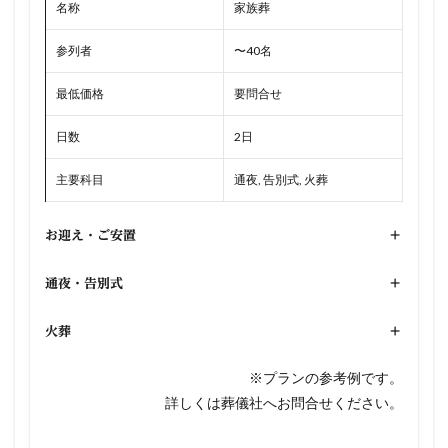
名称
家族葬
参列者
〜40名
最低価格
要問合せ
日数
2日
主要科目
通夜, 告別式, 火葬
お迎え・ご安置
+
通夜・告別式
+
火葬
+
※プランの参考例です。
詳しくは葬儀社へお問合せください。