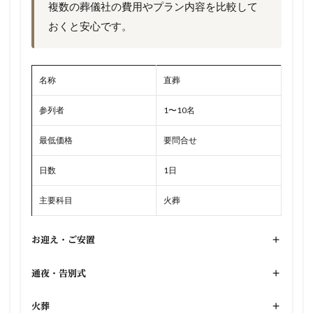
複数の葬儀社の費用やプラン内容を比較して
おくと安心です。
名称
直葬
参列者
1〜10名
最低価格
要問合せ
日数
1日
主要科目
火葬
お迎え・ご安置
+
通夜・告別式
+
火葬
+