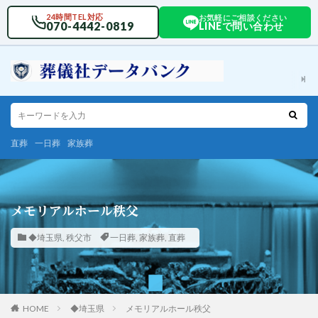
24時間TEL対応
お気軽にご相談ください
070-4442-0819
LINEで問い合わせ
直葬
一日葬
家族葬
メモリアルホール秩父
◆埼玉県
,
秩父市
一日葬
,
家族葬
,
直葬
HOME
◆埼玉県
メモリアルホール秩父