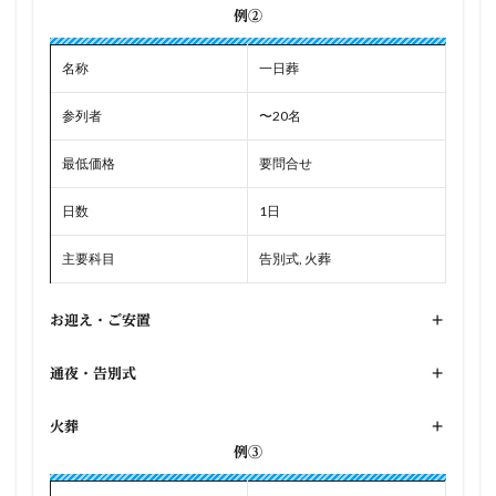
例②
名称
一日葬
参列者
〜20名
最低価格
要問合せ
日数
1日
主要科目
告別式, 火葬
お迎え・ご安置
+
通夜・告別式
+
火葬
+
例③