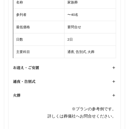
名称
家族葬
参列者
〜40名
最低価格
要問合せ
日数
2日
主要科目
通夜, 告別式, 火葬
お迎え・ご安置
+
通夜・告別式
+
火葬
+
※プランの参考例です。
詳しくは葬儀社へお問合せください。