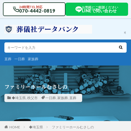
24時間TEL対応
お気軽にご相談ください
070-4442-0819
LINEで問い合わせ
直葬
一日葬
家族葬
ファミリーホールむさしの
◆埼玉県
,
秩父市
一日葬
,
家族葬
,
直葬
HOME
◆埼玉県
ファミリーホールむさしの