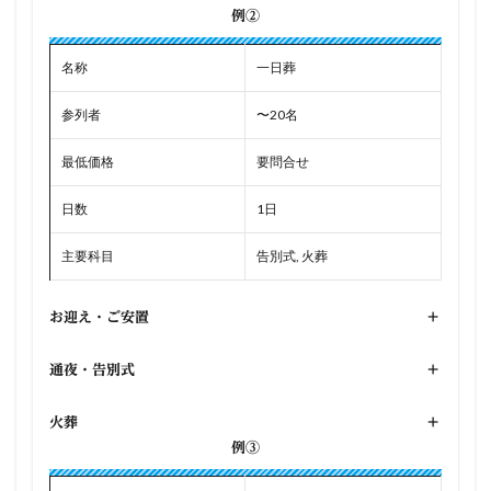
例②
名称
一日葬
参列者
〜20名
最低価格
要問合せ
日数
1日
主要科目
告別式, 火葬
お迎え・ご安置
+
通夜・告別式
+
火葬
+
例③