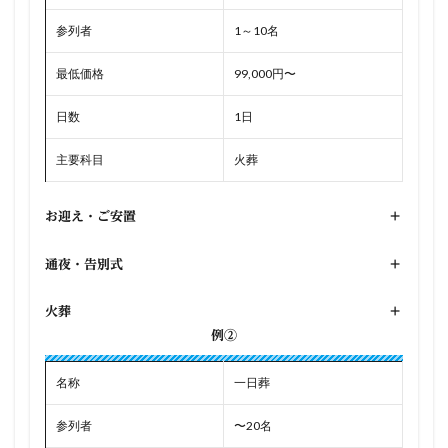
参列者
1～10名
最低価格
99,000円〜
日数
1日
主要科目
火葬
お迎え・ご安置
+
通夜・告別式
+
火葬
+
例②
名称
一日葬
参列者
〜20名