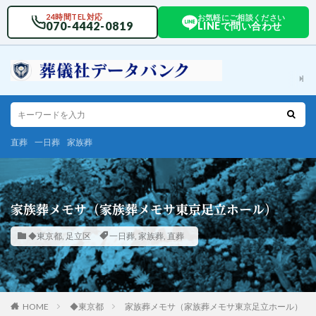
24時間TEL対応
お気軽にご相談ください
070-4442-0819
LINEで問い合わせ
直葬
一日葬
家族葬
家族葬メモサ（家族葬メモサ東京足立ホール）
◆東京都
,
足立区
一日葬
,
家族葬
,
直葬
HOME
◆東京都
家族葬メモサ（家族葬メモサ東京足立ホール）