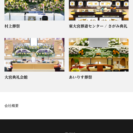
村上葬祭
東大宮葬斎センター / さがみ典礼
大宮典礼会館
あいりす葬祭
会社概要