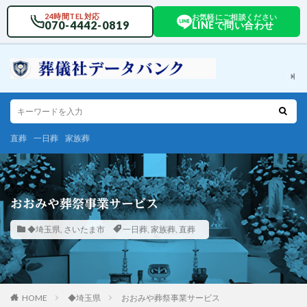
24時間TEL対応
お気軽にご相談ください
070-4442-0819
LINEで問い合わせ
直葬
一日葬
家族葬
おおみや葬祭事業サービス
◆埼玉県
,
さいたま市
一日葬
,
家族葬
,
直葬
HOME
◆埼玉県
おおみや葬祭事業サービス