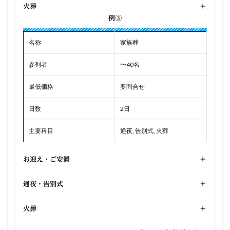
火葬
+
例③
名称
家族葬
参列者
〜40名
最低価格
要問合せ
日数
2日
主要科目
通夜, 告別式, 火葬
お迎え・ご安置
+
通夜・告別式
+
火葬
+