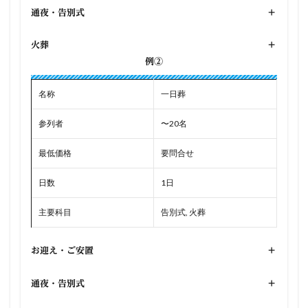
通夜・告別式
+
火葬
+
例②
名称
一日葬
参列者
〜20名
最低価格
要問合せ
日数
1日
主要科目
告別式, 火葬
お迎え・ご安置
+
通夜・告別式
+