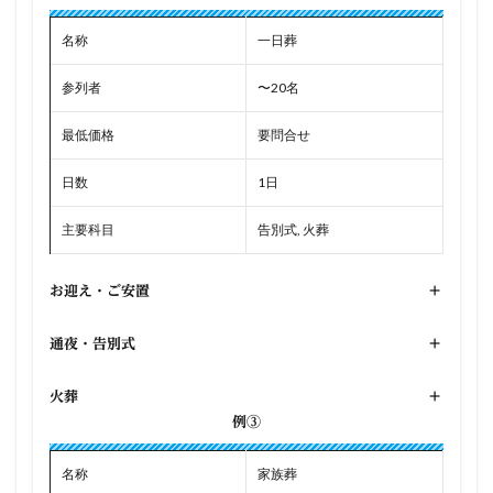
名称
一日葬
参列者
〜20名
最低価格
要問合せ
日数
1日
主要科目
告別式, 火葬
お迎え・ご安置
+
通夜・告別式
+
火葬
+
例③
名称
家族葬