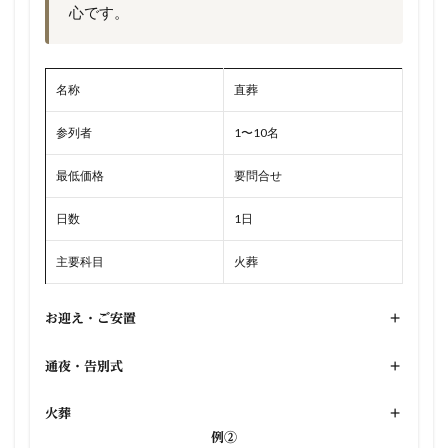
心です。
名称
直葬
参列者
1〜10名
最低価格
要問合せ
日数
1日
主要科目
火葬
お迎え・ご安置
+
通夜・告別式
+
火葬
+
例②