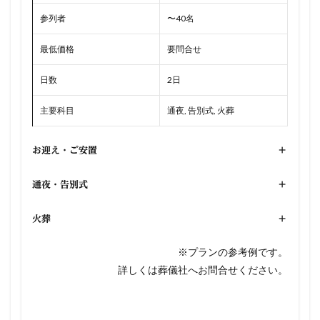
参列者
〜40名
最低価格
要問合せ
日数
2日
主要科目
通夜, 告別式, 火葬
お迎え・ご安置
+
通夜・告別式
+
火葬
+
※プランの参考例です。
詳しくは葬儀社へお問合せください。