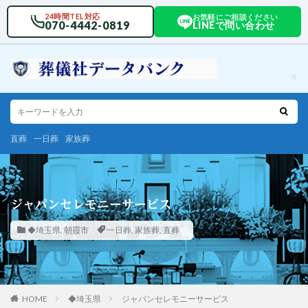
24時間TEL対応
お気軽にご相談ください
070-4442-0819
LINEで問い合わせ
直葬
一日葬
家族葬
ジャパンセレモニーサービス
◆埼玉県
,
朝霞市
一日葬
,
家族葬
,
直葬
HOME
◆埼玉県
ジャパンセレモニーサービス