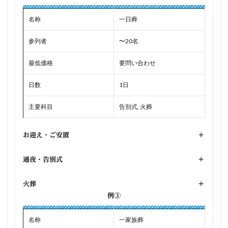
名称
一日葬
参列者
〜20名
最低価格
要問い合わせ
日数
1日
主要科目
告別式, 火葬
お迎え・ご安置
+
通夜・告別式
+
火葬
+
例③
名称
一家族葬