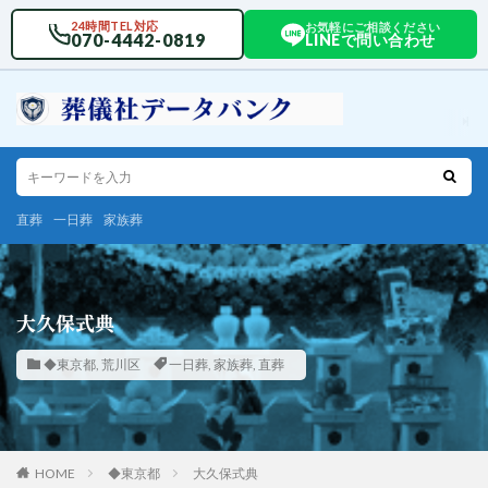
24時間TEL対応
お気軽にご相談ください
070-4442-0819
LINEで問い合わせ
直葬
一日葬
家族葬
大久保式典
◆東京都
,
荒川区
一日葬
,
家族葬
,
直葬
HOME
◆東京都
大久保式典