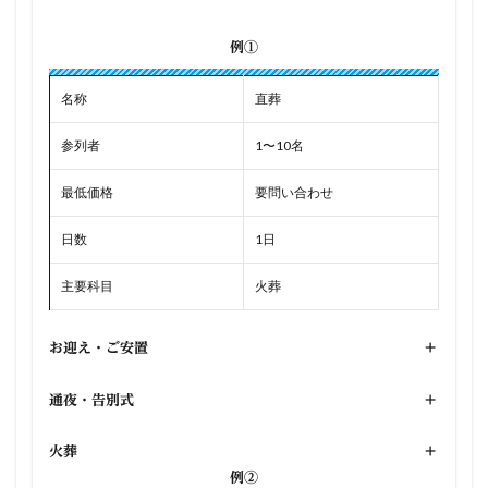
例①
名称
直葬
参列者
1〜10名
最低価格
要問い合わせ
日数
1日
主要科目
火葬
お迎え・ご安置
+
通夜・告別式
+
火葬
+
例②