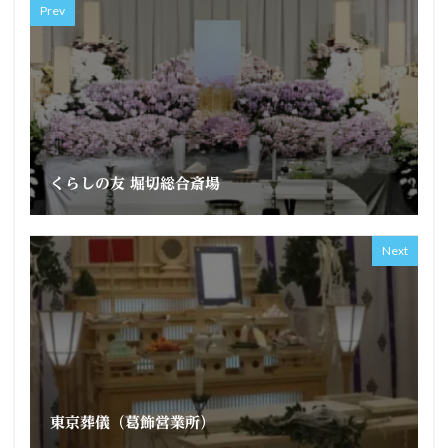
Prev
くらしの友 堀切総合斎場
Next
東京葬儀（葛飾営業所）