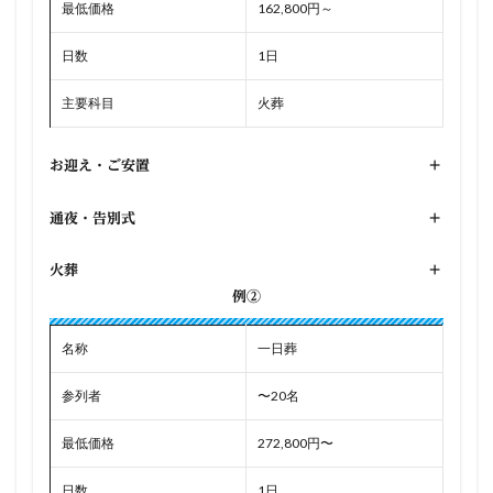
最低価格
162,800円～
日数
1日
主要科目
火葬
お迎え・ご安置
+
通夜・告別式
+
火葬
+
例②
名称
一日葬
参列者
〜20名
最低価格
272,800円〜
日数
1日