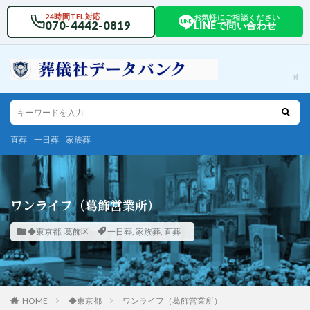
24時間TEL対応
お気軽にご相談ください
070-4442-0819
LINEで問い合わせ
直葬
一日葬
家族葬
ワンライフ（葛飾営業所）
◆東京都
,
葛飾区
一日葬
,
家族葬
,
直葬
HOME
◆東京都
ワンライフ（葛飾営業所）