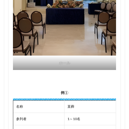
ホール
例①
名称
直葬
参列者
1～10名