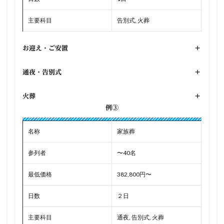
主要科目
告別式, 火葬
お迎え・ご安置
+
通夜・告別式
+
火葬
+
例③
名称
家族葬
参列者
〜40名
最低価格
382,800円〜
日数
２日
主要科目
通夜, 告別式, 火葬