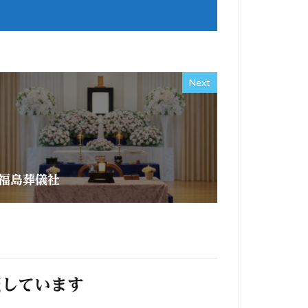
Next
福島葬儀社
照しています