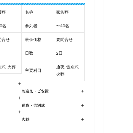
日葬
名称
家族葬
0名
参列者
〜40名
問合せ
最低価格
要問合せ
日数
2日
式, 火葬
通夜, 告別式,
主要科目
火葬
+
お迎え・ご安置
+
+
通夜・告別式
+
+
火葬
+