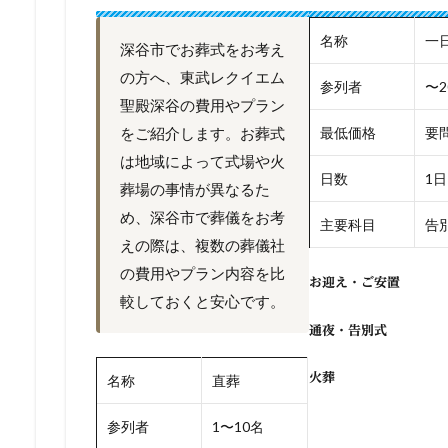
名称
一
深谷市でお葬式をお考え
の方へ、東武レクイエム
参列者
〜2
聖殿深谷の費用やプラン
をご紹介します。お葬式
最低価格
要
は地域によって式場や火
日数
1日
葬場の事情が異なるた
め、深谷市で葬儀をお考
主要科目
告別
えの際は、複数の葬儀社
の費用やプラン内容を比
お迎え・ご安置
較しておくと安心です。
通夜・告別式
火葬
名称
直葬
参列者
1〜10名