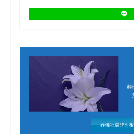
葬
「
葬儀社選びを相