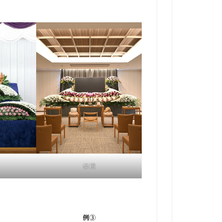
祭壇
例③