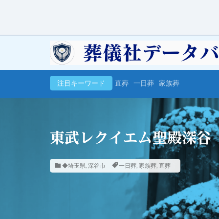
注目キーワード
直葬
一日葬
家族葬
東武レクイエム聖殿深谷
◆埼玉県
,
深谷市
一日葬
,
家族葬
,
直葬