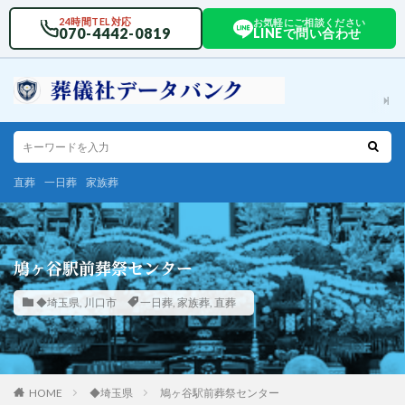
24時間TEL対応
お気軽にご相談ください
070-4442-0819
LINEで問い合わせ
直葬
一日葬
家族葬
鳩ヶ谷駅前葬祭センター
◆埼玉県
,
川口市
一日葬
,
家族葬
,
直葬
HOME
◆埼玉県
鳩ヶ谷駅前葬祭センター