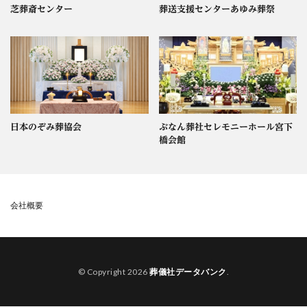
芝葬斎センター
葬送支援センターあゆみ葬祭
日本のぞみ葬協会
ぶなん葬社セレモニーホール宮下
橋会館
会社概要
© Copyright 2026
葬儀社データバンク
.