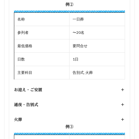
例②
名称
一日葬
参列者
〜20名
最低価格
要問合せ
日数
1日
主要科目
告別式, 火葬
お迎え・ご安置
+
通夜・告別式
+
火葬
+
例③