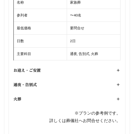
名称
家族葬
参列者
〜40名
最低価格
要問合せ
日数
2日
主要科目
通夜, 告別式, 火葬
お迎え・ご安置
+
通夜・告別式
+
火葬
+
※プランの参考例です。
詳しくは葬儀社へお問合せください。