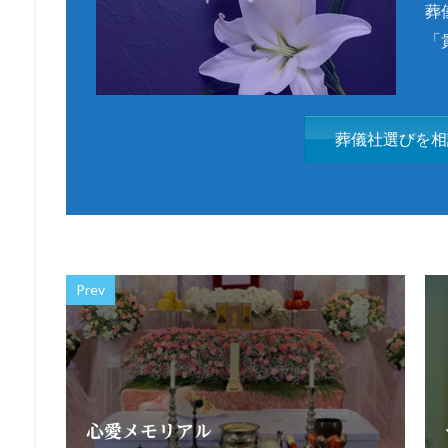
葬
「
葬儀社選びを相
Prev
心愛メモリアル