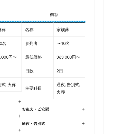
例③
日葬
名称
家族葬
0名
参列者
〜40名
7,000円〜
最低価格
363,000円〜
日数
2日
式, 火葬
通夜, 告別式,
主要科目
火葬
+
お迎え・ご安置
+
+
通夜・告別式
+
+