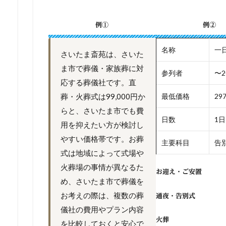
例①
例②
名称
一
さいたま斎苑は、さいた
ま市で葬儀・家族葬に対
参列者
〜2
応する葬儀社です。直
葬・火葬式は99,000円か
最低価格
29
らと、さいたま市でも費
日数
1日
用を抑えたい方が検討し
やすい価格帯です。お葬
主要科目
告別
式は地域によって式場や
火葬場の事情が異なるた
お迎え・ご安置
め、さいたま市で葬儀を
お考えの際は、複数の葬
通夜・告別式
儀社の費用やプラン内容
火葬
を比較しておくと安心で