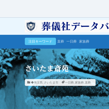
注目キーワード
直葬
一日葬
家族葬
さいたま斎苑
◆埼玉県
,
さいたま市
一日葬
,
家族葬
,
直葬