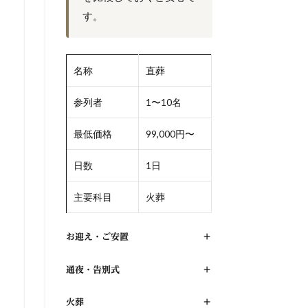
す。
名称
直葬
参列者
1〜10名
最低価格
99,000円〜
日数
1日
主要科目
火葬
お迎え・ご安置
+
通夜・告別式
+
火葬
+