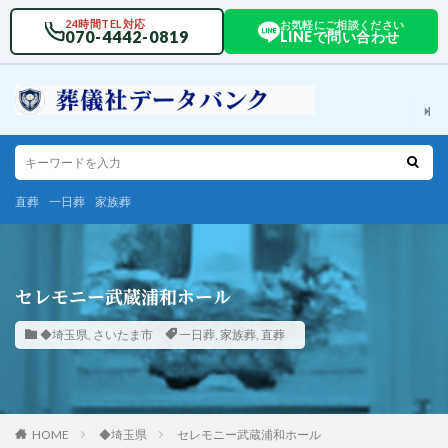
24時間TEL対応
お気軽にご相談ください
070-4442-0819
LINEで問い合わせ
直葬
一日葬
家族葬
セレモニー武蔵浦和ホール
◆埼玉県
,
さいたま市
一日葬
,
家族葬
,
直葬
HOME
◆埼玉県
セレモニー武蔵浦和ホール