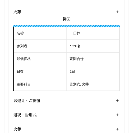
火葬
+
例②
名称
一日葬
参列者
〜20名
最低価格
要問合せ
日数
1日
主要科目
告別式, 火葬
お迎え・ご安置
+
通夜・告別式
+
火葬
+