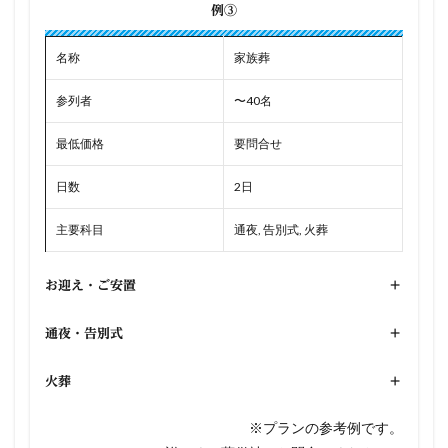
例③
名称
家族葬
参列者
〜40名
最低価格
要問合せ
日数
2日
主要科目
通夜, 告別式, 火葬
お迎え・ご安置
+
通夜・告別式
+
火葬
+
※プランの参考例です。