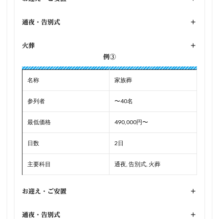
通夜・告別式
+
火葬
+
例③
名称
家族葬
参列者
〜40名
最低価格
490,000円〜
日数
2日
主要科目
通夜, 告別式, 火葬
お迎え・ご安置
+
通夜・告別式
+