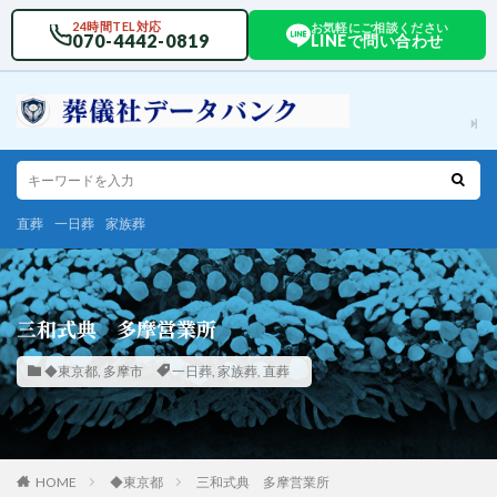
24時間TEL対応
お気軽にご相談ください
070-4442-0819
LINEで問い合わせ
直葬
一日葬
家族葬
三和式典 多摩営業所
◆東京都
,
多摩市
一日葬
,
家族葬
,
直葬
HOME
◆東京都
三和式典 多摩営業所