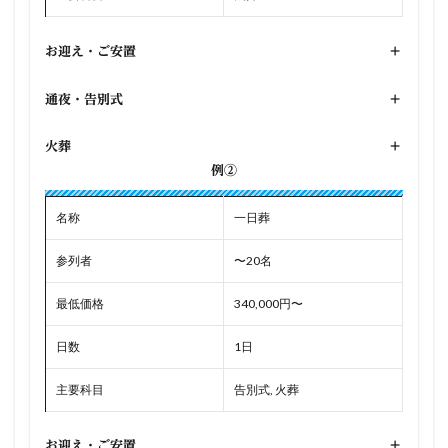
お迎え・ご安置
+
通夜・告別式
+
火葬
+
例②
名称
一日葬
参列者
〜20名
最低価格
340,000円〜
日数
1日
主要科目
告別式, 火葬
お迎え・ご安置
+