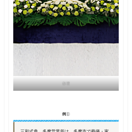
祭壇
例①
三和式典 多摩営業所は、多摩市で葬儀・家