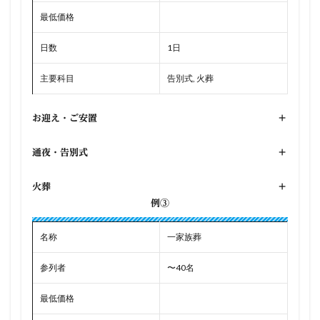
最低価格
日数
1日
主要科目
告別式, 火葬
お迎え・ご安置
+
通夜・告別式
+
火葬
+
例③
名称
一家族葬
参列者
〜40名
最低価格