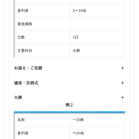
参列者
1〜10名
最低価格
日数
1日
主要科目
火葬
お迎え・ご安置
+
通夜・告別式
+
火葬
+
例②
名称
一日葬
参列者
〜20名