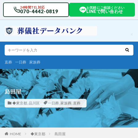
24時間TEL対応
お気軽にご相談ください
070-4442-0819
LINEで問い合わせ
直葬
一日葬
家族葬
島田屋
◆東京都
,
品川区
一日葬
,
家族葬
,
直葬
HOME
◆東京都
島田屋