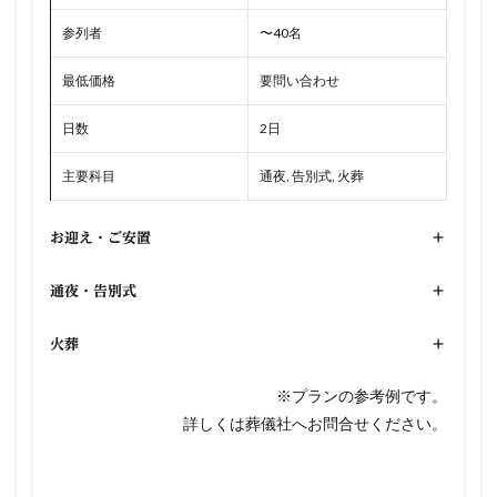
参列者
〜40名
最低価格
要問い合わせ
日数
2日
主要科目
通夜, 告別式, 火葬
お迎え・ご安置
+
通夜・告別式
+
火葬
+
※プランの参考例です。
詳しくは葬儀社へお問合せください。