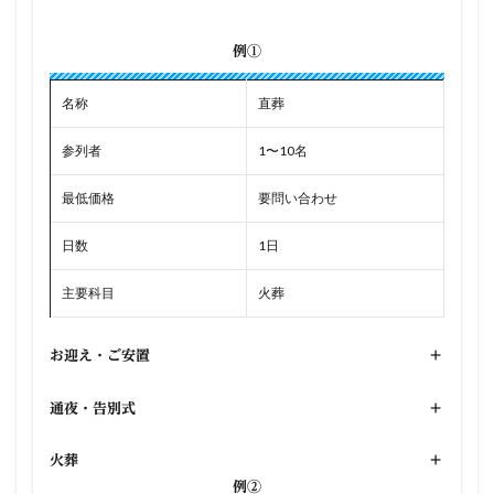
例①
名称
直葬
参列者
1〜10名
最低価格
要問い合わせ
日数
1日
主要科目
火葬
お迎え・ご安置
+
通夜・告別式
+
火葬
+
例②