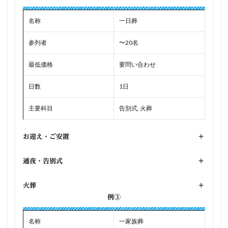
名称
一日葬
参列者
〜20名
最低価格
要問い合わせ
日数
1日
主要科目
告別式, 火葬
お迎え・ご安置
+
通夜・告別式
+
火葬
+
例③
名称
一家族葬