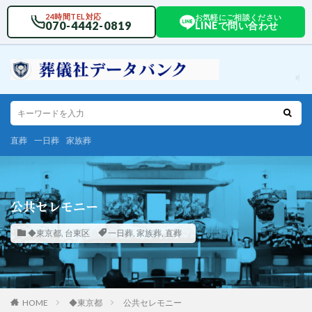
24時間TEL対応
お気軽にご相談ください
070-4442-0819
LINEで問い合わせ
直葬
一日葬
家族葬
公共セレモニー
◆東京都
,
台東区
一日葬
,
家族葬
,
直葬
HOME
◆東京都
公共セレモニー